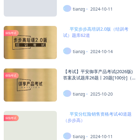
tianzg
2024-10-11
平安步步高培训2.0版（结训考
保险考试
试）题库62道
tianzg
2024-10-14
【考试】平安御享产品考试(2026版)
保险考试
答案及试题库26题丨20题[100分]（本
答案95分,考试通过)贡献伙伴：宋建
花、狼、老白
tianzg
2025-10-20
平安分红险销售资格考试40道题
保险考试
（步步高）
tianzg
2024-10-11