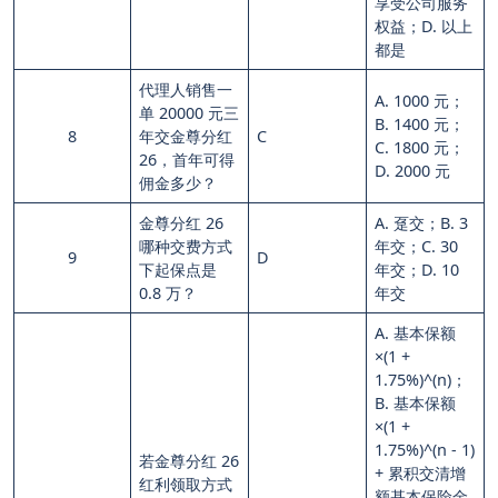
享受公司服务
权益；D. 以上
都是
代理人销售一
A. 1000 元；
单 20000 元三
B. 1400 元；
8
年交金尊分红
C
C. 1800 元；
26，首年可得
D. 2000 元
佣金多少？
金尊分红 26
A. 趸交；B. 3
哪种交费方式
年交；C. 30
9
D
下起保点是
年交；D. 10
0.8 万？
年交
A. 基本保额
×(1 +
1.75%)^(n)；
B. 基本保额
×(1 +
1.75%)^(n - 1)
若金尊分红 26
+ 累积交清增
红利领取方式
额基本保险金