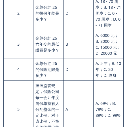
A. 18 - 70 周
金尊分红 26
岁；B. 18 - 71
2
的投保年龄是
D
周岁；C. 0 -
多少？
70 周岁；D. 0
- 71 周岁
A. 6000 元；
金尊分红 26
B. 8000 元；
3
六年交的最低
B
C. 15000 元；
缴费是多少？
D. 20000 元
金尊分红 26
A. 5 年；B. 10
4
的保险期限是
D
年；C. 20
多少？
年；D. 终身
按照监管规
定，保险公司
每一会计年度
向保单持有人
A. 69%；B.
5
分配盈余的一
A
79%；C.
定比例。对于
89%；D. 99%
该比例，不符