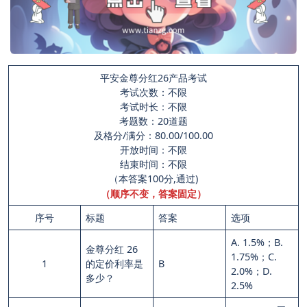
平安金尊分红26产品考试
考试次数：不限
考试时长：不限
考题数：20道题
及格分/满分：80.00/100.00
开放时间：不限
结束时间：不限
（本答案100分,通过)
（顺序不变，答案固定）
序号
标题
答案
选项
A. 1.5%；B.
金尊分红 26
1.75%；C.
1
的定价利率是
B
2.0%；D.
多少？
2.5%