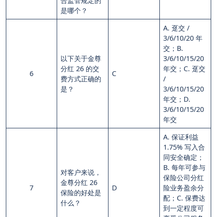
合监管规定的
是哪个？
A. 趸交 /
3/6/10/20 年
交；B.
以下关于金尊
3/6/10/15/20
分红 26 的交
年交；C. 趸交
6
C
费方式正确的
/
是？
3/6/10/15/20
年交；D.
3/6/10/15/20
年交
A. 保证利益
1.75% 写入合
同安全确定；
B. 每年可参与
对客户来说，
保险公司分红
金尊分红 26
7
D
险业务盈余分
保险的好处是
配；C. 保费达
什么？
到一定程度可