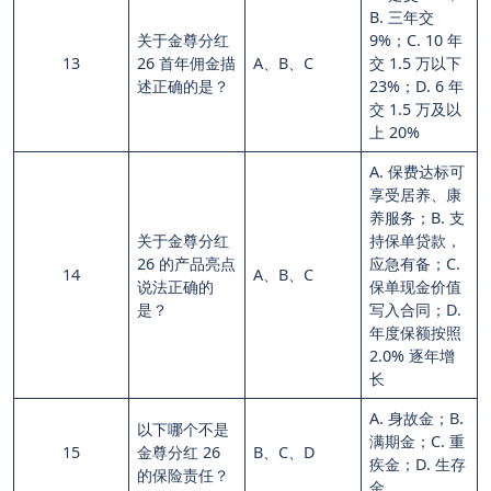
B. 三年交
关于金尊分红
9%；C. 10 年
13
26 首年佣金描
A、B、C
交 1.5 万以下
述正确的是？
23%；D. 6 年
交 1.5 万及以
上 20%
A. 保费达标可
享受居养、康
养服务；B. 支
关于金尊分红
持保单贷款，
26 的产品亮点
应急有备；C.
14
A、B、C
说法正确的
保单现金价值
是？
写入合同；D.
年度保额按照
2.0% 逐年增
长
A. 身故金；B.
以下哪个不是
满期金；C. 重
15
金尊分红 26
B、C、D
疾金；D. 生存
的保险责任？
金