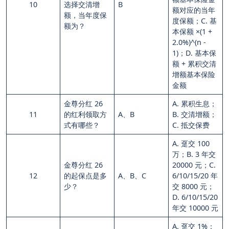
10
选择交清增
B
额对应的当年
额，当年度保
度保额；C. 基
额为？
本保额 ×(1 +
2.0%)^(n -
1)；D. 基本保
额 + 累积交清
增额基本保险
金额
金尊分红 26
A. 累积生息；
11
的红利领取方
A、B
B. 交清增额；
式有哪些？
C. 抵交保费
A. 趸交 100
万；B. 3 年交
金尊分红 26
20000 元；C.
12
的起保点是多
A、B、C
6/10/15/20 年
少？
交 8000 元；
D. 6/10/15/20
年交 10000 元
A. 趸交 1%；