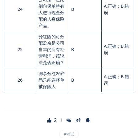
例向保单持有
A.正确；B.错
24
B
人进行现金分
误
配的人身保险
产品。
分红险的可分
配盈余是公司
A.正确；B.错
25
当年的所有经
B
误
营利润，该说
法是否正确？
御享分红26产
A.正确；B.错
26
品只能选择单
B
误
被保险人
2
#考试