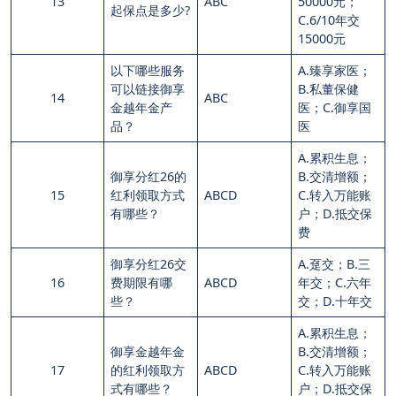
13
ABC
50000元；
起保点是多少?
C.6/10年交
15000元
以下哪些服务
A.臻享家医；
可以链接御享
B.私董保健
14
ABC
金越年金产
医；C.御享国
品？
医
A.累积生息；
御享分红26的
B.交清增额；
15
红利领取方式
ABCD
C.转入万能账
有哪些？
户；D.抵交保
费
御享分红26交
A.趸交；B.三
16
费期限有哪
ABCD
年交；C.六年
些？
交；D.十年交
A.累积生息；
御享金越年金
B.交清增额；
17
的红利领取方
ABCD
C.转入万能账
式有哪些？
户；D.抵交保