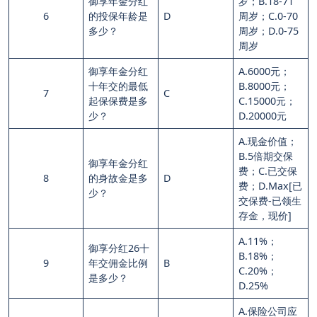
御享年金分红
岁；B.18-71
6
的投保年龄是
D
周岁；C.0-70
多少？
周岁；D.0-75
周岁
御享年金分红
A.6000元；
十年交的最低
B.8000元；
7
C
起保保费是多
C.15000元；
少？
D.20000元
A.现金价值；
B.5倍期交保
御享年金分红
费；C.已交保
8
的身故金是多
D
费；D.Max[已
少？
交保费-已领生
存金，现价]
A.11%；
御享分红26十
B.18%；
9
年交佣金比例
B
C.20%；
是多少？
D.25%
A.保险公司应