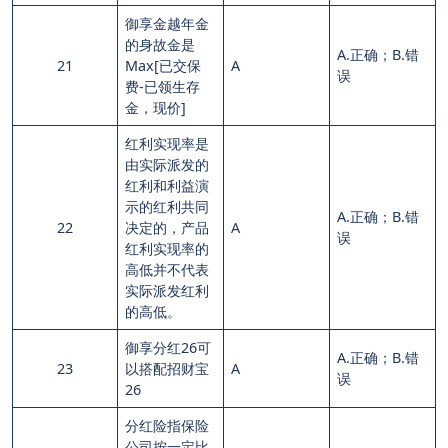
御享金越年金
的身故金是
A.正确；B.错
21
Max[已交保
A
误
费-已领生存
金，现价]
红利实现率是
由实际派发的
红利和利益演
示的红利共同
A.正确；B.错
22
决定的，产品
A
误
红利实现率的
高低并不代表
实际派发红利
的高低。
御享分红26可
A.正确；B.错
23
以搭配招财宝
A
误
26
分红险指保险
公司按一定比