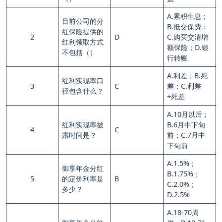
A.累积生息；
目前公司的分
B.抵交保费；
红保险提供的
2
D
C.购买交清增
红利领取方式
额保险；D.银
不包括（）
行转账
A.利差；B.死
红利实现率口
3
C
差；C.利差
径包含什么？
+死差
A.10月以后；
红利实现率披
B.6月中下旬
4
C
露时间是？
前；C.7月中
下旬前
A.1.5%；
御享年金分红
B.1.75%；
5
的定价利率是
B
C.2.0%；
多少？
D.2.5%
A.18-70周