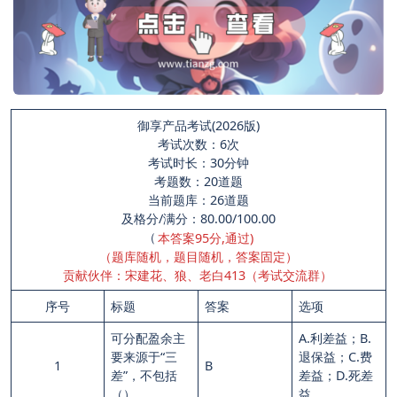
御享产品考试(2026版)
考试次数：6次
考试时长：30分钟
考题数：20道题
当前题库：26道题
及格分/满分：80.00/100.00
（
本答案95分,通过)
（题库随机，题目随机，答案固定）
贡献伙伴：宋建花、狼、老白413（考试交流群）
序号
标题
答案
选项
可分配盈余主
A.利差益；B.
要来源于“三
退保益；C.费
1
B
差”，不包括
差益；D.死差
（）
益