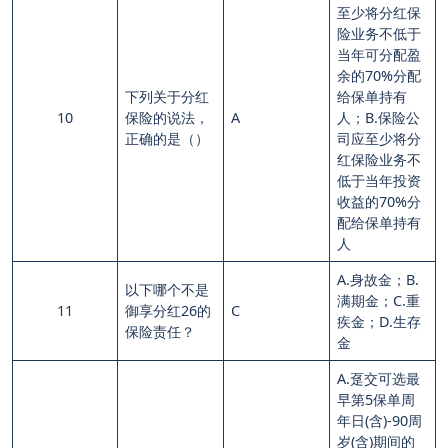
至少将分红保
险业务不低于
当年可分配盈
余的70%分配
下列关于分红
给保单持有
10
保险的说法，
A
人；B.保险公
正确的是（）
司应至少将分
红保险业务不
低于当年投资
收益的70%分
配给保单持有
人
A.身故金；B.
以下哪个不是
满期金；C.重
11
御享分红26的
C
疾金；D.生存
保险责任？
金
A.趸交可选最
早第5保单周
年日(含)-90周
岁(含)期间的