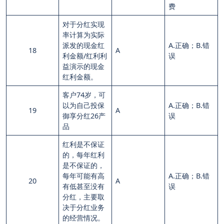
费
对于分红实现
率计算为实际
派发的现金红
A.正确；B.错
18
A
利金额/红利利
误
益演示的现金
红利金额。
客户74岁，可
以为自己投保
A.正确；B.错
19
A
御享分红26产
误
品
红利是不保证
的，每年红利
是不保证的，
每年可能有高
A.正确；B.错
20
A
有低甚至没有
误
分红，主要取
决于分红业务
的经营情况。