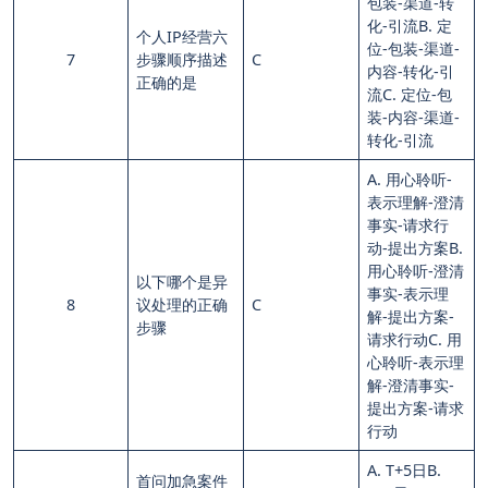
包装-渠道-转
化-引流B. 定
个人IP经营六
位-包装-渠道-
7
步骤顺序描述
C
内容-转化-引
正确的是
流C. 定位-包
装-内容-渠道-
转化-引流
A. 用心聆听-
表示理解-澄清
事实-请求行
动-提出方案B.
用心聆听-澄清
以下哪个是异
事实-表示理
8
议处理的正确
C
解-提出方案-
步骤
请求行动C. 用
心聆听-表示理
解-澄清事实-
提出方案-请求
行动
A. T+5日B.
首问加急案件