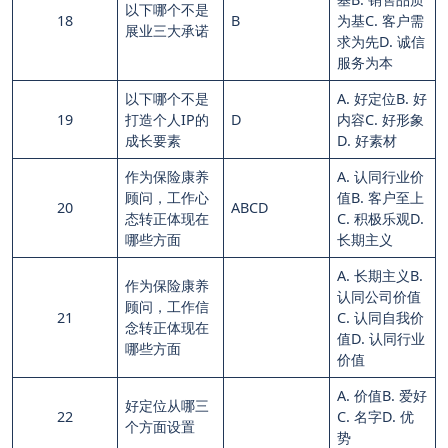
以下哪个不是
18
B
为基C. 客户需
展业三大承诺
求为先D. 诚信
服务为本
以下哪个不是
A. 好定位B. 好
19
打造个人IP的
D
内容C. 好形象
成长要素
D. 好素材
作为保险康养
A. 认同行业价
顾问，工作心
值B. 客户至上
20
ABCD
态转正体现在
C. 积极乐观D.
哪些方面
长期主义
A. 长期主义B.
作为保险康养
认同公司价值
顾问，工作信
21
C. 认同自我价
念转正体现在
值D. 认同行业
哪些方面
价值
A. 价值B. 爱好
好定位从哪三
22
C. 名字D. 优
个方面设置
势