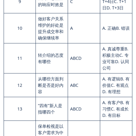
9
C
T+4日C. T+1
的响应时效是
日D. T+3日
做好客户关系
维护的好处是
10
A
A. 正确B. 错误
提升成交率和
确保继续率
A. 真诚尊重B.
转介绍的态度
积极主动C. 专
11
ABCD
有哪些
业可靠D. 认同
公司
从哪些方面判
A. 有逻辑B. 有
12
断是否是好内
ABC
价值C. 有观点
容
D. 有理想
A. 有客户B. 有
“四有”新人是
13
ABCD
习惯C. 有成长
指哪四个
D. 有目标
保单检视是以
客户需求为中