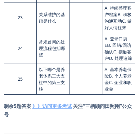
A. 持续整理客
关系维护的基
户档案B. 积极
23
础是什么
沟通互动C. 做
好人情往来
A. 登录口袋
常规首问的处
EB. 回销/回访
24
理流程包括哪
确认C. 接触客
些
户D. 处理追踪
以下哪个是养
A. 基本养老保
老体系三大支
险B. 个人养老
25
柱中的第三支
金C. 企业和职
柱
业金
剩余5题答案
》》访问更多考试
关注“三栖顾问田照刚”公众
号