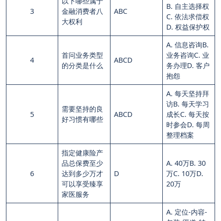
以下哪些属于
B. 自主选择权
3
金融消费者八
ABC
C. 依法求偿权
大权利
D. 权益保护权
A. 信息咨询B.
首问业务类型
业务咨询C. 业
4
ABCD
的分类是什么
务办理D. 客户
抱怨
A. 每天坚持拜
访B. 每天学习
需要坚持的良
5
ABCD
成长C. 每天按
好习惯有哪些
时参会D. 每周
整理档案
指定健康险产
品总保费至少
A. 40万B. 30
6
达到多少万才
D
万C. 10万D.
可以享受臻享
20万
家医服务
A. 定位-内容-