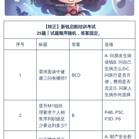
【转正】新锐启航结训考试
25题丨试题顺序随机，答案固定。
序号
标题
答案
选项
A. 问朋友生病
借钱B. 问自己
生病怎么办C.
需求面谈中健
1
BCD
问医疗是否方
康三问有哪些?
便，费用是否
充足D. 问家人
生病作何选择
晋升M1组经
理要求个人销
P4B. P5C.
2
B
售序列职级至
P3D. P6
少要达到多少?
A. 财产安全权