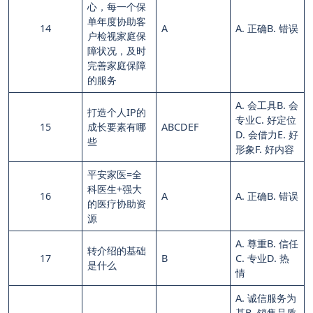
心，每一个保
单年度协助客
14
A
A. 正确B. 错误
户检视家庭保
障状况，及时
完善家庭保障
的服务
A. 会工具B. 会
打造个人IP的
专业C. 好定位
15
成长要素有哪
ABCDEF
D. 会借力E. 好
些
形象F. 好内容
平安家医=全
科医生+强大
16
A
A. 正确B. 错误
的医疗协助资
源
A. 尊重B. 信任
转介绍的基础
17
B
C. 专业D. 热
是什么
情
A. 诚信服务为
基B. 销售品质