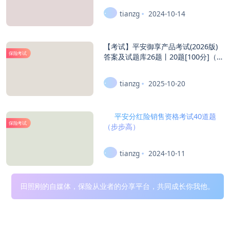
tianzg
2024-10-14
【考试】平安御享产品考试(2026版)
保险考试
答案及试题库26题丨20题[100分]（本
答案95分,考试通过)贡献伙伴：宋建
花、狼、老白
tianzg
2025-10-20
平安分红险销售资格考试40道题
保险考试
（步步高）
tianzg
2024-10-11
田照刚的自媒体，保险从业者的分享平台，共同成长你我他。